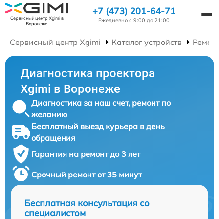
+7 (473) 201-64-71
Сервисный центр Xgimi
в
Ежедневно с 9:00 до 21:00
Воронеже
Сервисный центр Xgimi
Каталог устройств
Ремон
Диагностика проектора
Xgimi в Воронеже
Диагностика за наш счет, ремонт по
желанию
Бесплатный выезд курьера в день
обращения
Гарантия на ремонт до 3 лет
Срочный ремонт от 35 минут
Бесплатная консультация со
специалистом